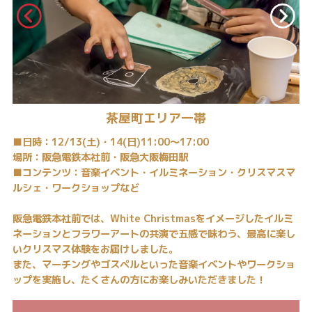
茶屋町エリア一帯
■日時：12/13(土)・14(日)11:00～17:00
場所：阪急電鉄本社前・阪急大阪梅田駅
■コンテンツ：音楽イベント・イルミネーション・クリスマスマ
ルシェ・ワークショップなど
阪急電鉄本社前では、White Christmasをイメージしたイルミ
ネーションとフラワーアートの共演で五感で味わう、最高に楽し
いクリスマス体験をお届けしました。
また、マーチングやゴスペルといった音楽イベントやワークショ
ップを実施し、たくさんの方にお楽しみいただきました！