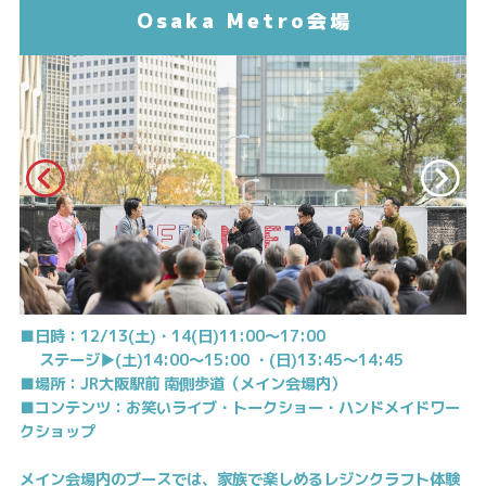
Osaka Metro会場
■日時：12/13(土)・14(日)11:00～17:00
ステージ▶(土)14:00～15:00 ・(日)13:45～14:45
■場所：JR大阪駅前 南側歩道（メイン会場内）
■コンテンツ：お笑いライブ・トークショー・ハンドメイドワー
クショップ
メイン会場内のブースでは、家族で楽しめるレジンクラフト体験