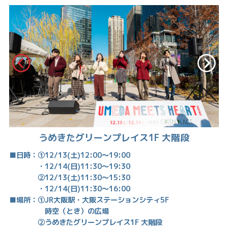
うめきたグリーンプレイス1F 大階段
■日時：①12/13(土)12:00～19:00
・12/14(日)11:30～19:30
②12/13(土)11:30～15:30
・12/14(日)11:30～16:00
■場所：①JR大阪駅・大阪ステーションシティ5F
時空（とき）の広場
②うめきたグリーンプレイス1F 大階段